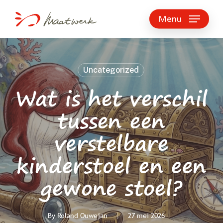
Skip
to
Menu
main
content
Uncategorized
Wat is het verschil
tussen een
verstelbare
kinderstoel en een
gewone stoel?
By
Roland Ouwejan
27 mei 2026