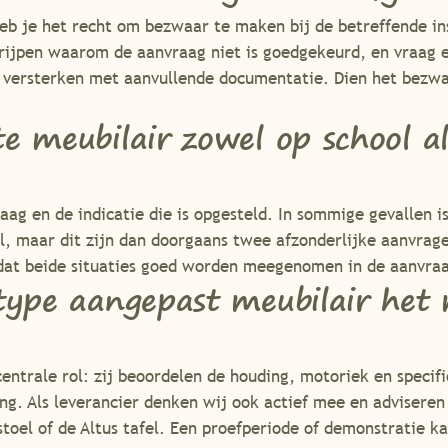
b je het recht om bezwaar te maken bij de betreffende ins
grijpen waarom de aanvraag niet is goedgekeurd, en vraag 
 versterken met aanvullende documentatie. Dien het bezwaa
 meubilair zowel op school al
aag en de indicatie die is opgesteld. In sommige gevallen 
ol, maar dit zijn dan doorgaans twee afzonderlijke aanvrag
odat beide situaties goed worden meegenomen in de aanvra
type aangepast meubilair het m
centrale rol: zij beoordelen de houding, motoriek en speci
ng. Als leverancier denken wij ook actief mee en adviseren
 stoel of de Altus tafel. Een proefperiode of demonstratie 