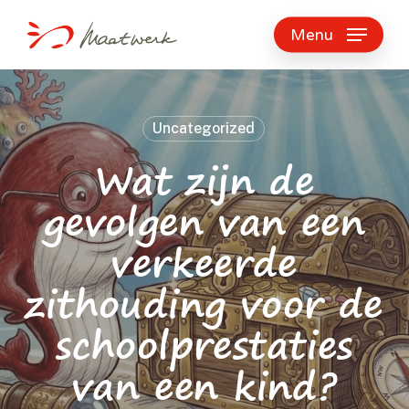
Skip
to
Menu
main
content
Uncategorized
Wat zijn de
gevolgen van een
verkeerde
zithouding voor de
schoolprestaties
van een kind?