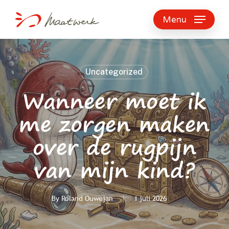
Skip
to
Menu
main
content
Uncategorized
Wanneer moet ik
me zorgen maken
over de rugpijn
van mijn kind?
By
Roland Ouwejan
1 juli 2026