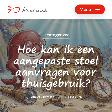
Skip
to
Menu
main
content
Uncategorized
Hoe kan ik een
aangepaste stoel
aanvragen voor
thuisgebruik?
By
Roland Ouwejan
7 juni 2026