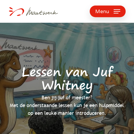
Skip
to
Menu
main
content
Lessen van Juf
Whitney
Ben jij juf of meester?
Met de onderstaande lessen kun je een hulpmiddel
op een leuke manier introduceren.