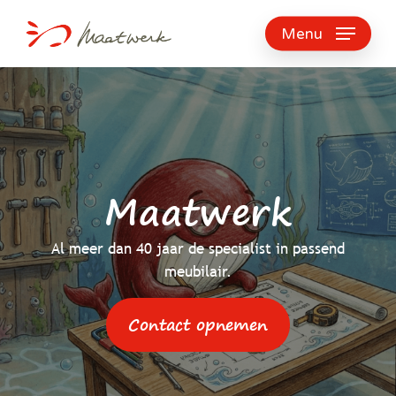
Skip
to
Menu
main
content
Maatwerk
Al meer dan 40 jaar de specialist in passend
meubilair.
Contact opnemen